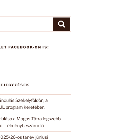
Keresés
ET FACEBOOK-ON IS!
BEJEGYZÉSEK
ándulás Székelyföldön, a
 program keretében.
ndulása a Magas-Tátra legszebb
 át – élménybeszámoló
2025/26-os tanév júniusi