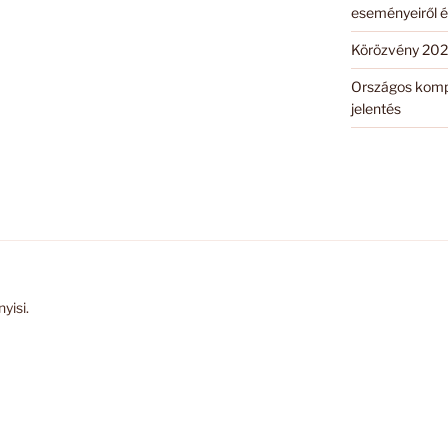
eseményeiről é
Körözvény 202
Országos komp
jelentés
yisi.