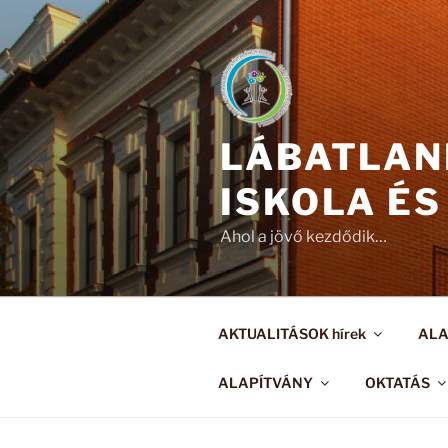
Tartalomhoz
LÁBATLAN
ISKOLA ÉS
Ahol a jövő kezdődik…
AKTUALITÁSOK hírek
AL
ALAPÍTVÁNY
OKTATÁS