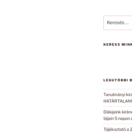
Keresés
a
következő
kifejezésre:
KERESS MINK
LEGUTÓBBI 
Tanulmányi kir
HATÁRTALANUL
Diákjaink kirá
tájain 5 napon
Tájékoztató a 