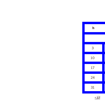
h
3
10
17
24
31
« júl