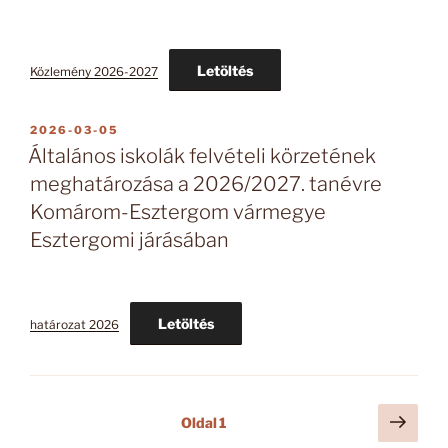
Letöltés
Közlemény 2026-2027
BEKÜLDVE:
2026-03-05
Általános iskolák felvételi körzetének
meghatározása a 2026/2027. tanévre
Komárom-Esztergom vármegye
Esztergomi járásában
Letöltés
határozat 2026
Bejegyzések
Köve
Oldal
1
oldal
lapozása