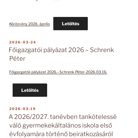
Letöltés
Körözvény 2026. április
BEKÜLDVE:
2026-03-24
Főigazgatói pályázat 2026 – Schrenk
Péter
Főigazgatóii pályázat 2026.–Schrenk Péter-2026.03.16.
Letöltés
BEKÜLDVE:
2026-03-19
A 2026/2027. tanévben tankötelessé
váló gyermekekáltalános iskola első
évfolyamára történő beiratkozásáról