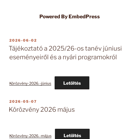
Powered By EmbedPress
BEKÜLDVE:
2026-06-02
Tájékoztató a 2025/26-os tanév júniusi
eseményeiről és a nyári programokról
Letöltés
Körözvény-2026.-június
BEKÜLDVE:
2026-05-07
Körözvény 2026 május
Letöltés
Körözvény-2026.-május