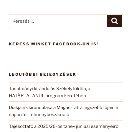
Keresés
Keresé
a
következő
kifejezésre:
KERESS MINKET FACEBOOK-ON IS!
LEGUTÓBBI BEJEGYZÉSEK
Tanulmányi kirándulás Székelyföldön, a
HATÁRTALANUL program keretében.
Diákjaink kirándulása a Magas-Tátra legszebb tájain 5
napon át – élménybeszámoló
Tájékoztató a 2025/26-os tanév júniusi eseményeiről