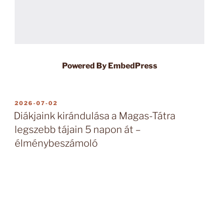
Powered By EmbedPress
BEKÜLDVE:
2026-07-02
Diákjaink kirándulása a Magas-Tátra
legszebb tájain 5 napon át –
élménybeszámoló