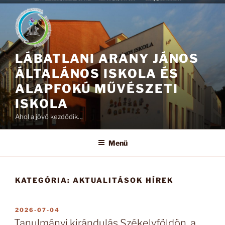
Tartalomhoz
LÁBATLANI ARANY JÁNOS
ÁLTALÁNOS ISKOLA ÉS
ALAPFOKÚ MŰVÉSZETI
ISKOLA
Ahol a jövő kezdődik…
Menü
KATEGÓRIA:
AKTUALITÁSOK HÍREK
BEKÜLDVE:
2026-07-04
Tanulmányi kirándulás Székelyföldön, a