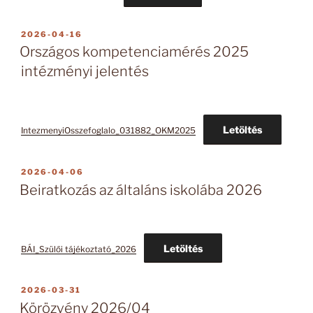
BEKÜLDVE:
2026-04-16
Országos kompetenciamérés 2025
intézményi jelentés
Letöltés
IntezmenyiOsszefoglalo_031882_OKM2025
BEKÜLDVE:
2026-04-06
Beiratkozás az általáns iskolába 2026
Letöltés
BÁI_Szülői tájékoztató_2026
BEKÜLDVE:
2026-03-31
Körözvény 2026/04