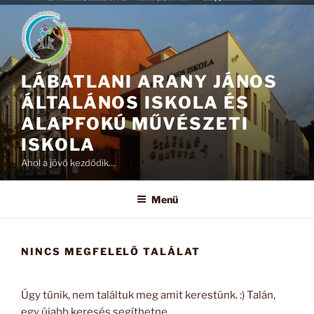
Tartalomhoz
LÁBATLANI ARANY JÁNOS
ÁLTALÁNOS ISKOLA ÉS
ALAPFOKÚ MŰVÉSZETI
ISKOLA
Ahol a jövő kezdődik…
Menü
NINCS MEGFELELŐ TALÁLAT
Úgy tűnik, nem találtuk meg amit kerestünk. :) Talán,
egy újabb keresés segíthetne...