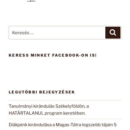
Keresés
Keresé
a
következő
kifejezésre:
KERESS MINKET FACEBOOK-ON IS!
LEGUTÓBBI BEJEGYZÉSEK
Tanulmányi kirándulás Székelyföldön, a
HATÁRTALANUL program keretében.
Diákjaink kirándulása a Magas-Tátra legszebb tájain 5