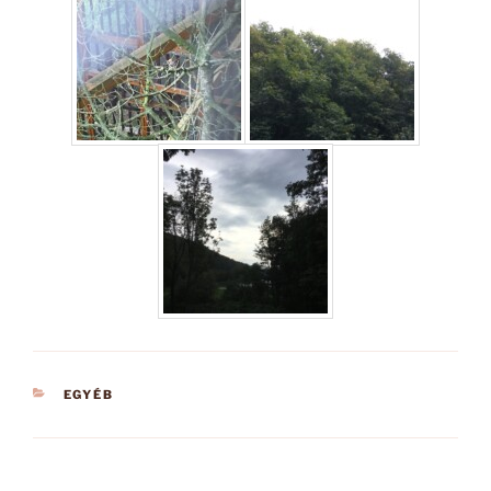
KATEGÓRIÁK
EGYÉB