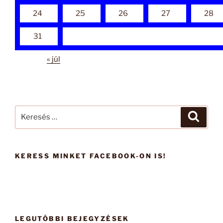
24
25
26
27
28
31
« júl
Keresés
Keresé
a
következő
kifejezésre:
KERESS MINKET FACEBOOK-ON IS!
LEGUTÓBBI BEJEGYZÉSEK