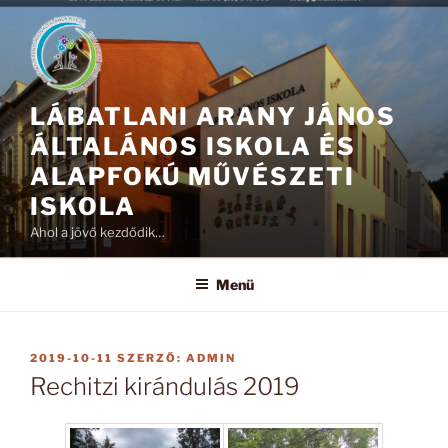
Tartalomhoz
LÁBATLANI ARANY JÁNOS
ÁLTALÁNOS ISKOLA ÉS
ALAPFOKÚ MŰVÉSZETI
ISKOLA
Ahol a jövő kezdődik…
Menü
BEKÜLDVE:
2019-10-11
SZERZŐ:
ADMIN
Rechitzi kirándulás 2019