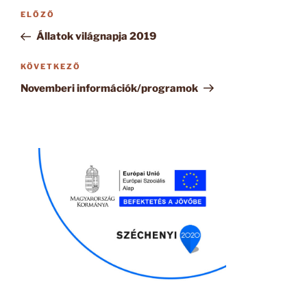
Bejegyzés
Korábbi
ELŐZŐ
navigáció
bejegyzés
Állatok világnapja 2019
Következő
KÖVETKEZŐ
bejegyzés
Novemberi információk/programok