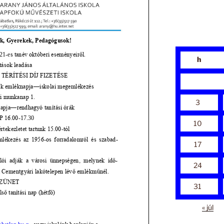
h
3
10
17
24
31
« júl