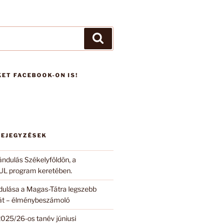
Keresés
ET FACEBOOK-ON IS!
BEJEGYZÉSEK
ándulás Székelyföldön, a
 program keretében.
ndulása a Magas-Tátra legszebb
 át – élménybeszámoló
2025/26-os tanév júniusi