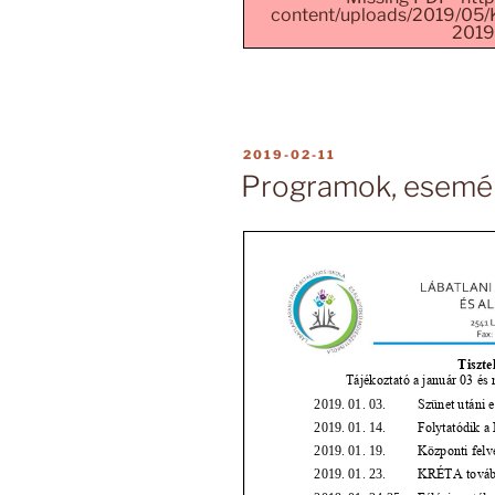
content/uploads/2019
2019.
BEKÜLDVE:
2019-02-11
Programok, esemé