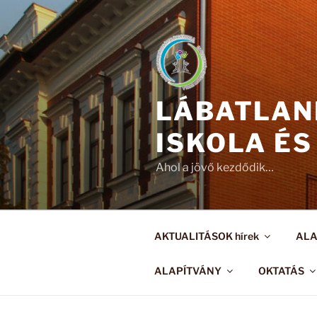
Tartalomhoz
LÁBATLAN
ISKOLA ÉS
Ahol a jövő kezdődik…
AKTUALITÁSOK hírek
AL
ALAPÍTVÁNY
OKTATÁS