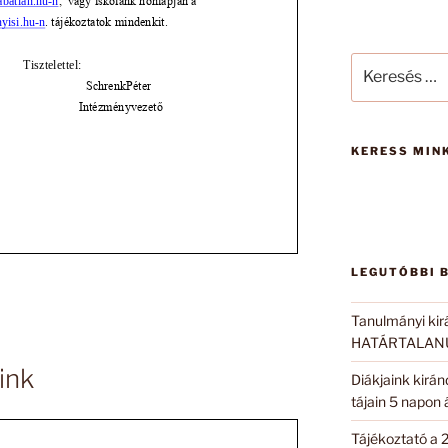
Keresés
a
következő
kifejezésre:
KERESS MINK
LEGUTÓBBI 
Tanulmányi kir
HATÁRTALANUL
ink
Diákjaink kirá
tájain 5 napon
Tájékoztató a 