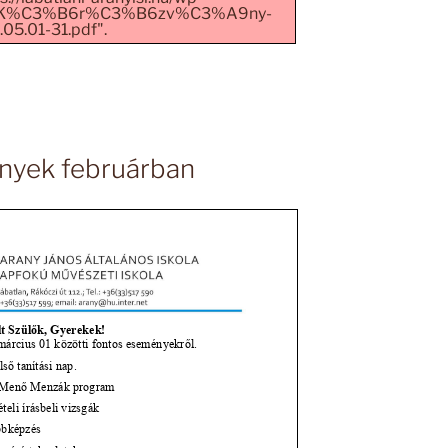
/05/K%C3%B6r%C3%B6zv%C3%A9ny-
05.01-31.pdf".
nyek februárban