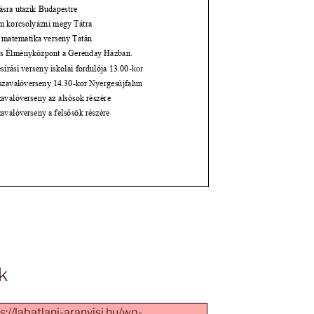
k
://labatlani-aranyisi.hu/wp-