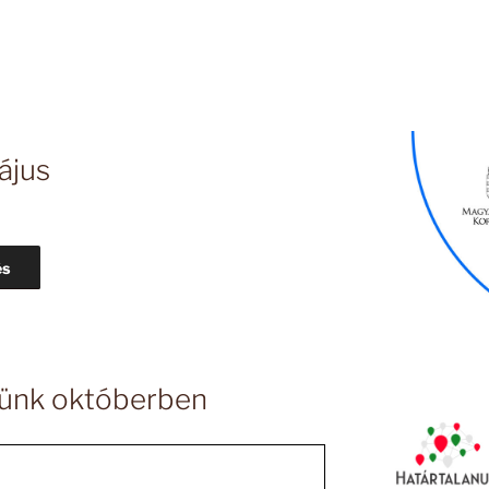
ájus
és
yünk októberben