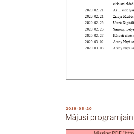
BEKÜLDVE:
2019-05-20
Májusi programjain
Missing PDF "https