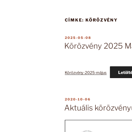
CÍMKE:
KÖRÖZVÉNY
BEKÜLDVE:
2025-05-08
Körözvény 2025 M
Letölt
Körözvény-2025-május
BEKÜLDVE:
2020-10-06
Aktuális körözvén