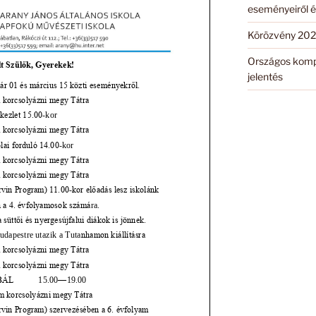
eseményeiről é
Körözvény 202
Országos komp
jelentés