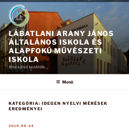
Tartalomhoz
LÁBATLANI ARANY JÁNOS
ÁLTALÁNOS ISKOLA ÉS
ALAPFOKÚ MŰVÉSZETI
ISKOLA
Ahol a jövő kezdődik…
Menü
KATEGÓRIA:
IDEGEN NYELVI MÉRÉSEK
EREDMÉNYEI
BEKÜLDVE:
2019-06-24