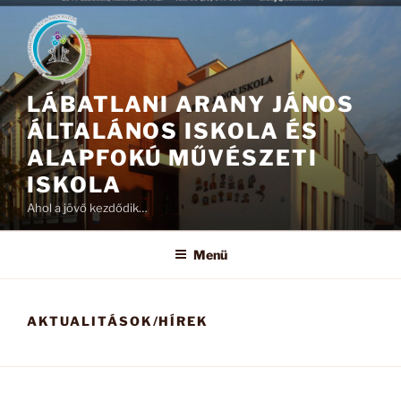
Tartalomhoz
LÁBATLANI ARANY JÁNOS
ÁLTALÁNOS ISKOLA ÉS
ALAPFOKÚ MŰVÉSZETI
ISKOLA
Ahol a jövő kezdődik…
Menü
AKTUALITÁSOK/HÍREK