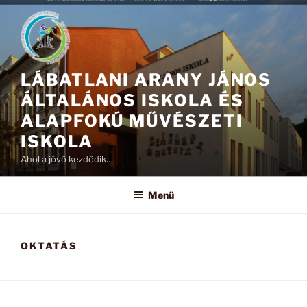
Tartalomhoz
LÁBATLANI ARANY JÁNOS
ÁLTALÁNOS ISKOLA ÉS
ALAPFOKÚ MŰVÉSZETI
ISKOLA
Ahol a jövő kezdődik…
Menü
OKTATÁS