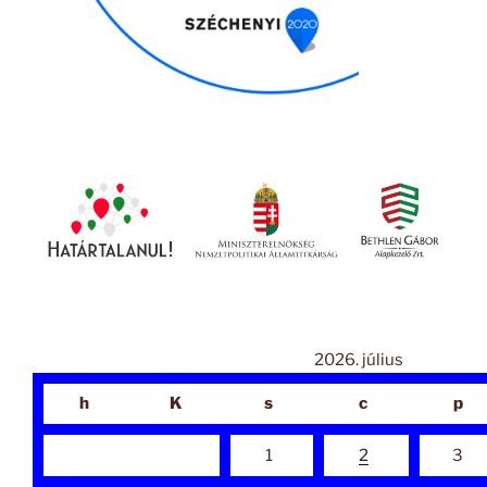
2026. július
h
K
s
c
p
1
2
3