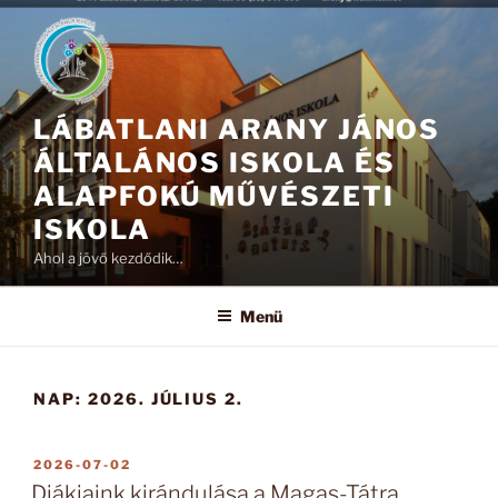
Tartalomhoz
LÁBATLANI ARANY JÁNOS
ÁLTALÁNOS ISKOLA ÉS
ALAPFOKÚ MŰVÉSZETI
ISKOLA
Ahol a jövő kezdődik…
Menü
NAP:
2026. JÚLIUS 2.
BEKÜLDVE:
2026-07-02
Diákjaink kirándulása a Magas-Tátra