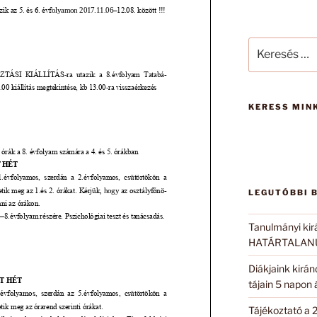
Keresés
a
következő
kifejezésre:
KERESS MINK
LEGUTÓBBI 
Tanulmányi kir
HATÁRTALANUL
Diákjaink kirá
tájain 5 napon
Tájékoztató a 