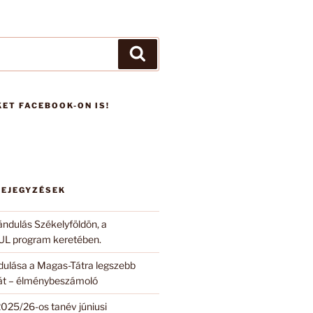
Keresés
ET FACEBOOK-ON IS!
BEJEGYZÉSEK
ándulás Székelyföldön, a
 program keretében.
ndulása a Magas-Tátra legszebb
 át – élménybeszámoló
2025/26-os tanév júniusi