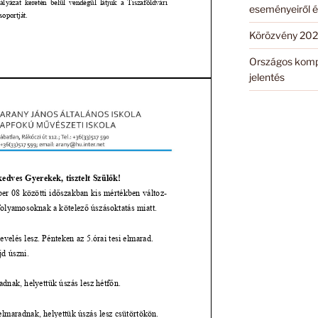
eseményeiről é
Körözvény 202
Országos komp
jelentés