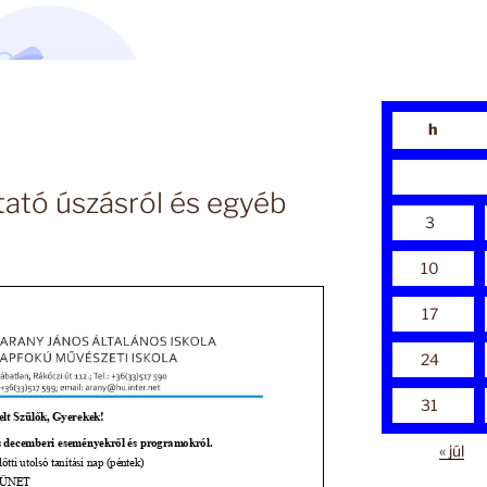
h
ató úszásról és egyéb
3
10
17
24
31
« júl