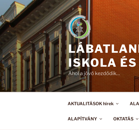
Tartalomhoz
LÁBATLAN
ISKOLA ÉS
Ahol a jövő kezdődik…
AKTUALITÁSOK hírek
AL
ALAPÍTVÁNY
OKTATÁS