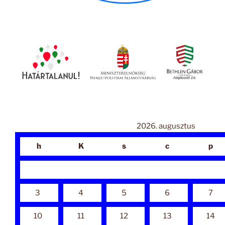
2026. augusztus
h
K
s
c
p
3
4
5
6
7
10
11
12
13
14