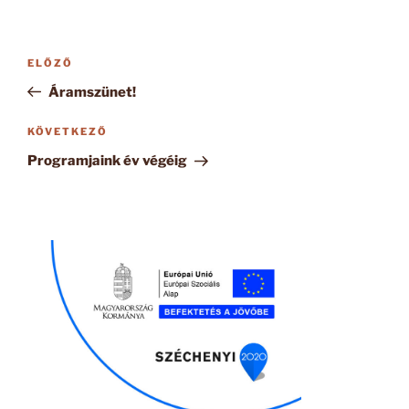
Bejegyzés
Korábbi
ELŐZŐ
navigáció
bejegyzés
Áramszünet!
Következő
KÖVETKEZŐ
bejegyzés
Programjaink év végéig