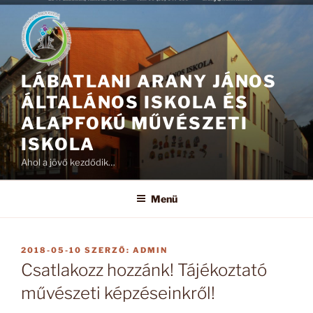
Tartalomhoz
LÁBATLANI ARANY JÁNOS
ÁLTALÁNOS ISKOLA ÉS
ALAPFOKÚ MŰVÉSZETI
ISKOLA
Ahol a jövő kezdődik…
Menü
BEKÜLDVE:
2018-05-10
SZERZŐ:
ADMIN
Csatlakozz hozzánk! Tájékoztató
művészeti képzéseinkről!