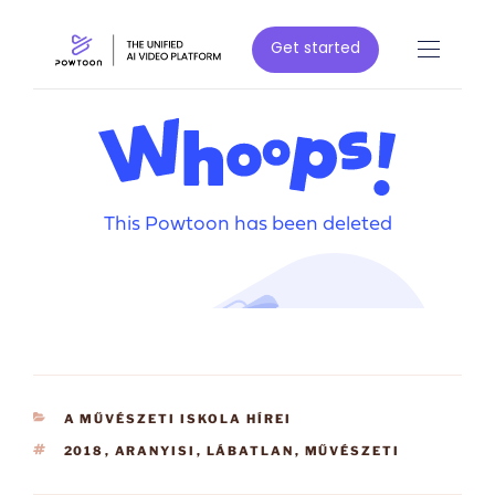
KATEGÓRIÁK
A MŰVÉSZETI ISKOLA HÍREI
CÍMKÉK
2018
,
ARANYISI
,
LÁBATLAN
,
MŰVÉSZETI