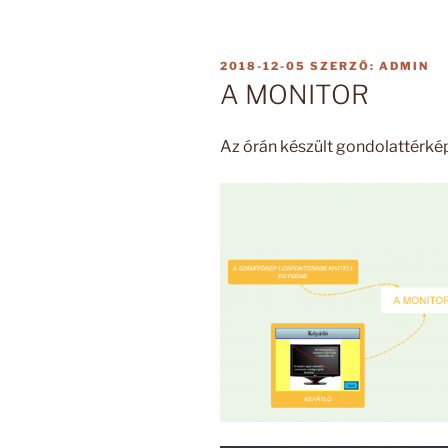
BEKÜLDVE:
2018-12-05
SZERZŐ:
ADMIN
A MONITOR
Az órán készült gondolattérké