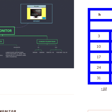
h
3
10
17
24
31
« júl
MONITOR