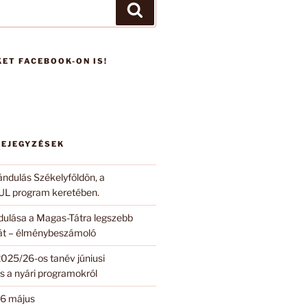
Keresés
ET FACEBOOK-ON IS!
BEJEGYZÉSEK
ándulás Székelyföldön, a
 program keretében.
ndulása a Magas-Tátra legszebb
 át – élménybeszámoló
2025/26-os tanév júniusi
s a nyári programokról
6 május