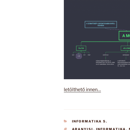
letölthető innen…
KATEGÓRIÁK
INFORMATIKA 5.
CÍMKÉK
ARANYISI
,
INFORMATIKA
,