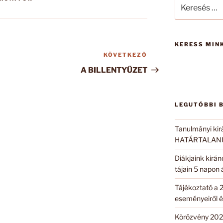
Keresés
a
következő
kifejezésre:
KERESS MINK
KÖVETKEZŐ
Következő
bejegyzés
A BILLENTYŰZET
LEGUTÓBBI 
Tanulmányi kir
HATÁRTALANUL
Diákjaink kirá
tájain 5 napon
Tájékoztató a 
eseményeiről é
Körözvény 202