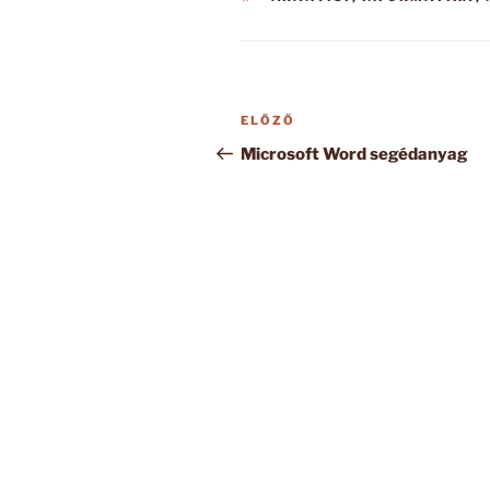
Bejegyzés
Korábbi
ELŐZŐ
navigáció
bejegyzés
Microsoft Word segédanyag