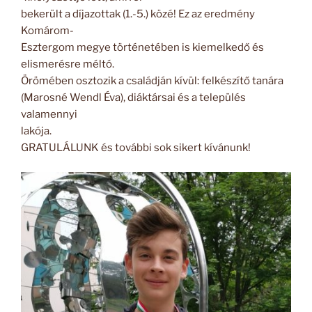
bekerült a díjazottak (1.-5.) közé! Ez az eredmény
Komárom-
Esztergom megye történetében is kiemelkedő és
elismerésre méltó.
Örömében osztozik a családján kívül: felkészítő tanára
(Marosné Wendl Éva), diáktársai és a település
valamennyi
lakója.
GRATULÁLUNK és további sok sikert kívánunk!