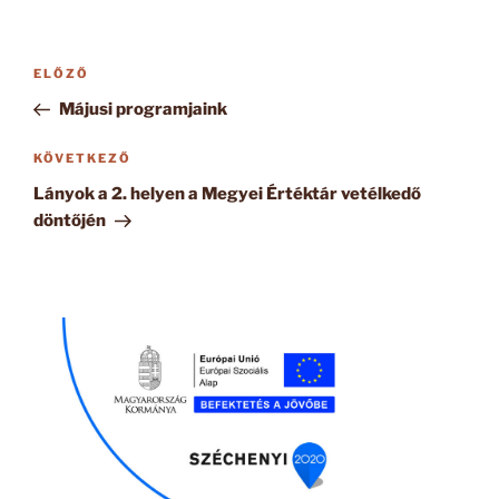
Bejegyzés
Korábbi
ELŐZŐ
navigáció
bejegyzés
Májusi programjaink
Következő
KÖVETKEZŐ
bejegyzés
Lányok a 2. helyen a Megyei Értéktár vetélkedő
döntőjén