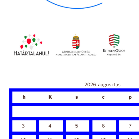
2026. augusztus
h
K
s
c
p
3
4
5
6
7