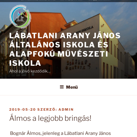
Tartalomhoz
LÁBATLANI ARANY JÁNOS
ÁLTALÁNOS ISKOLA ÉS
ALAPFOKÚ MŰVÉSZETI
ISKOLA
Ahol a jövő kezdődik…
Menü
BEKÜLDVE:
2019-05-20
SZERZŐ:
ADMIN
Álmos a legjobb bringás!
Bognár Álmos, jelenleg a Lábatlani Arany János