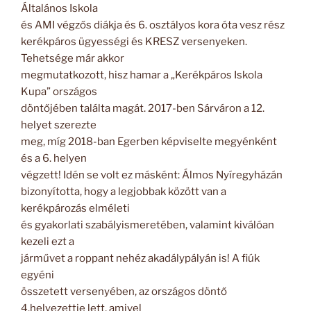
Általános Iskola
és AMI végzős diákja és 6. osztályos kora óta vesz rész
kerékpáros ügyességi és KRESZ versenyeken.
Tehetsége már akkor
megmutatkozott, hisz hamar a „Kerékpáros Iskola
Kupa” országos
döntőjében találta magát. 2017-ben Sárváron a 12.
helyet szerezte
meg, míg 2018-ban Egerben képviselte megyénként
és a 6. helyen
végzett! Idén se volt ez másként: Álmos Nyíregyházán
bizonyította, hogy a legjobbak között van a
kerékpározás elméleti
és gyakorlati szabályismeretében, valamint kiválóan
kezeli ezt a
járművet a roppant nehéz akadálypályán is! A fiúk
egyéni
összetett versenyében, az országos döntő
4.helyezettje lett, amivel