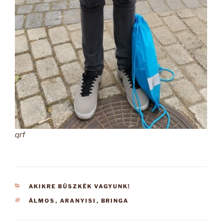
qrf
KATEGÓRIÁK
AKIKRE BÜSZKÉK VAGYUNK!
CÍMKÉK
ÁLMOS
,
ARANYISI
,
BRINGA