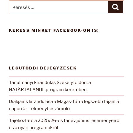
Keresés
Keresé
a
következő
kifejezésre:
KERESS MINKET FACEBOOK-ON IS!
LEGUTÓBBI BEJEGYZÉSEK
Tanulmányi kirándulás Székelyföldön, a
HATÁRTALANUL program keretében.
Diákjaink kirándulása a Magas-Tátra legszebb tájain 5
napon át – élménybeszámoló
Tájékoztató a 2025/26-os tanév júniusi eseményeiről
és a nyári programokról