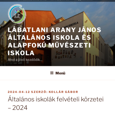
Tartalomhoz
LÁBATLANI ARANY JÁNOS
ÁLTALÁNOS ISKOLA ÉS
ALAPFOKÚ MŰVÉSZETI
ISKOLA
Ahol a jövő kezdődik…
Menü
BEKÜLDVE:
2024-04-12
SZERZŐ:
KOLLÁR GÁBOR
Általános iskolák felvételi körzetei
– 2024