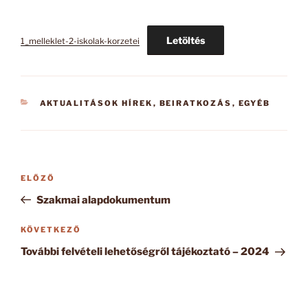
Letöltés
1_melleklet-2-iskolak-korzetei
KATEGÓRIÁK
AKTUALITÁSOK HÍREK
,
BEIRATKOZÁS
,
EGYÉB
Bejegyzés
Korábbi
ELŐZŐ
navigáció
bejegyzés
Szakmai alapdokumentum
Következő
KÖVETKEZŐ
bejegyzés
További felvételi lehetőségről tájékoztató – 2024