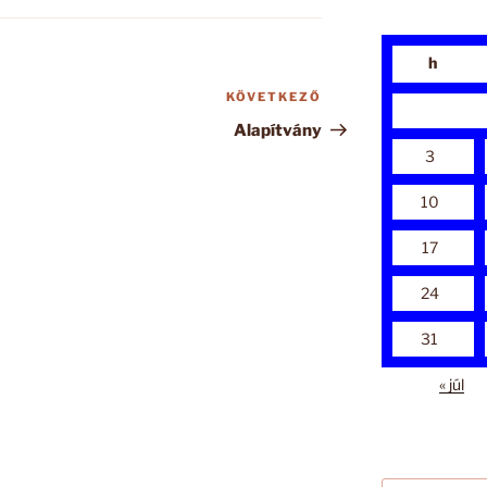
h
KÖVETKEZŐ
Következő
bejegyzés
Alapítvány
3
10
17
24
31
« júl