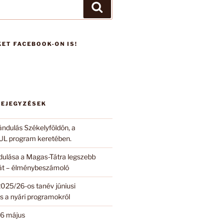
Keresés
ET FACEBOOK-ON IS!
BEJEGYZÉSEK
ándulás Székelyföldön, a
 program keretében.
ndulása a Magas-Tátra legszebb
 át – élménybeszámoló
2025/26-os tanév júniusi
s a nyári programokról
6 május