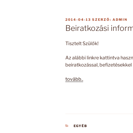
BEKÜLDVE:
2014-04-13
SZERZŐ:
ADMIN
Beiratkozási infor
Tisztelt Szülők!
Az alábbi linkre kattintva has
beiratkozással, befizetésekkel
tovább..
KATEGÓRIÁK
EGYÉB