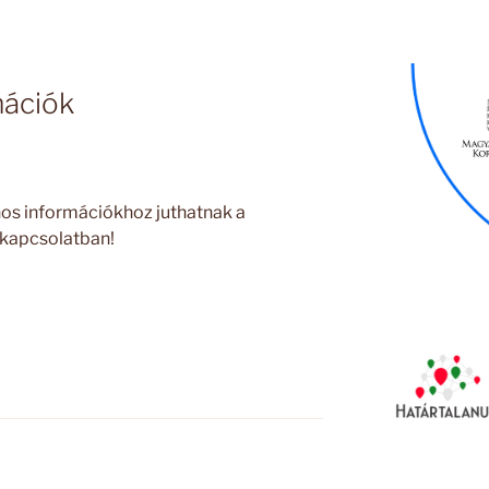
mációk
znos információkhoz juthatnak a
 kapcsolatban!