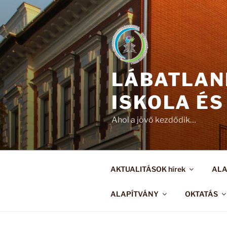
Tartalomhoz
LÁBATLAN
ISKOLA ÉS
Ahol a jövő kezdődik…
AKTUALITÁSOK hírek
AL
ALAPÍTVÁNY
OKTATÁS