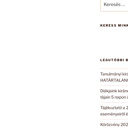
Keresés
a
következő
kifejezésre:
KERESS MINK
LEGUTÓBBI 
Tanulmányi kir
HATÁRTALANUL
Diákjaink kirá
tájain 5 napon
Tájékoztató a 
eseményeiről é
Körözvény 202