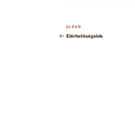
Bejegyzés
Korábbi
ELŐZŐ
navigáció
bejegyzés
Elérhetőségeink