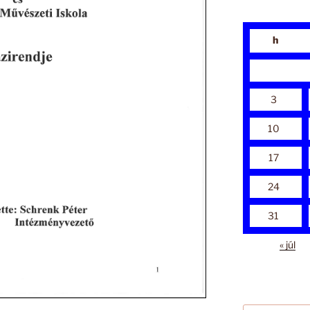
h
3
10
17
24
31
« júl