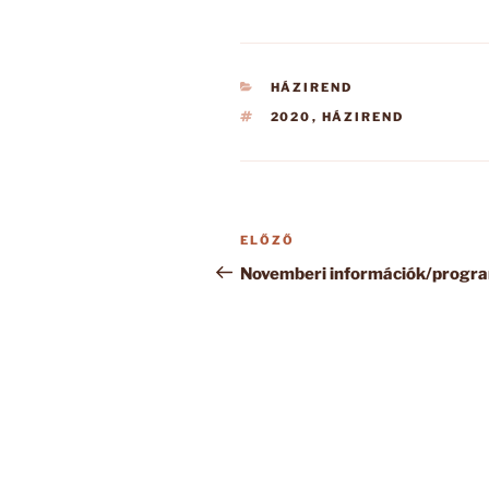
KATEGÓRIÁK
HÁZIREND
CÍMKÉK
2020
,
HÁZIREND
Bejegyzés
Korábbi
ELŐZŐ
navigáció
bejegyzés
Novemberi információk/progr