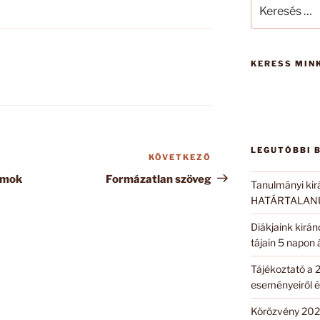
Keresés
a
következő
kifejezésre:
KERESS MINK
LEGUTÓBBI 
KÖVETKEZŐ
Következő
bejegyzés
amok
Formázatlan szöveg
Tanulmányi kir
HATÁRTALANUL
Diákjaink kirá
tájain 5 napon
Tájékoztató a 
eseményeiről é
Körözvény 202