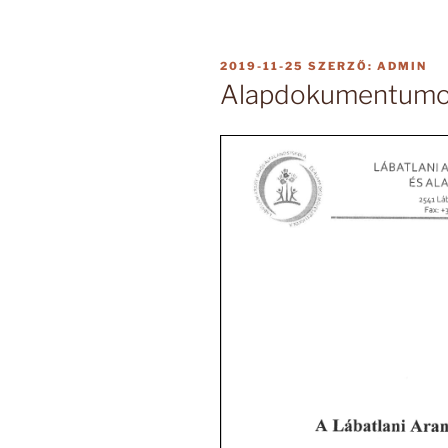
BEKÜLDVE:
2019-11-25
SZERZŐ:
ADMIN
Alapdokumentum