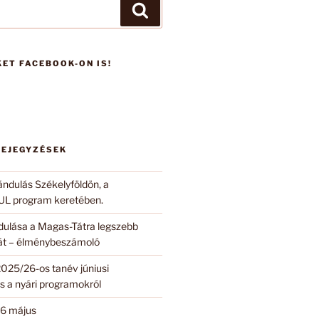
Keresés
ET FACEBOOK-ON IS!
BEJEGYZÉSEK
ándulás Székelyföldön, a
 program keretében.
ndulása a Magas-Tátra legszebb
 át – élménybeszámoló
2025/26-os tanév júniusi
s a nyári programokról
6 május