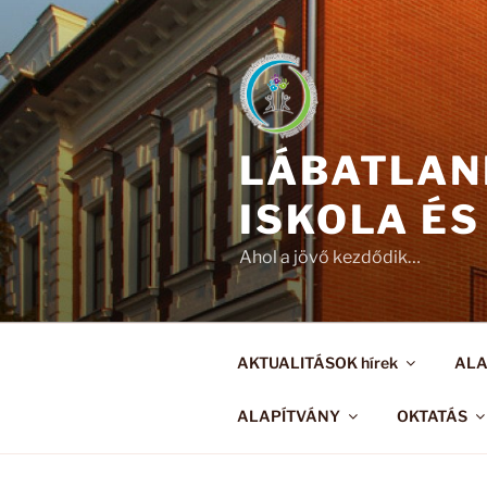
Tartalomhoz
LÁBATLAN
ISKOLA ÉS
Ahol a jövő kezdődik…
AKTUALITÁSOK hírek
AL
ALAPÍTVÁNY
OKTATÁS