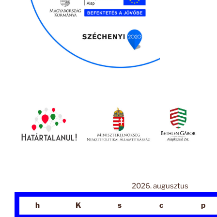
2026. augusztus
h
K
s
c
p