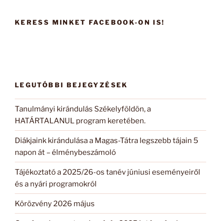
következő
kifejezésre:
KERESS MINKET FACEBOOK-ON IS!
LEGUTÓBBI BEJEGYZÉSEK
Tanulmányi kirándulás Székelyföldön, a
HATÁRTALANUL program keretében.
Diákjaink kirándulása a Magas-Tátra legszebb tájain 5
napon át – élménybeszámoló
Tájékoztató a 2025/26-os tanév júniusi eseményeiről
és a nyári programokról
Körözvény 2026 május