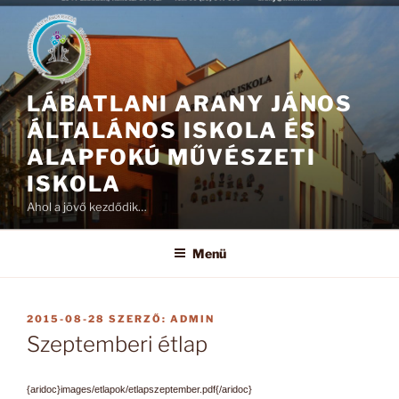
Tartalomhoz
LÁBATLANI ARANY JÁNOS
ÁLTALÁNOS ISKOLA ÉS
ALAPFOKÚ MŰVÉSZETI
ISKOLA
Ahol a jövő kezdődik…
Menü
BEKÜLDVE:
2015-08-28
SZERZŐ:
ADMIN
Szeptemberi étlap
{aridoc}images/etlapok/etlapszeptember.pdf{/aridoc}