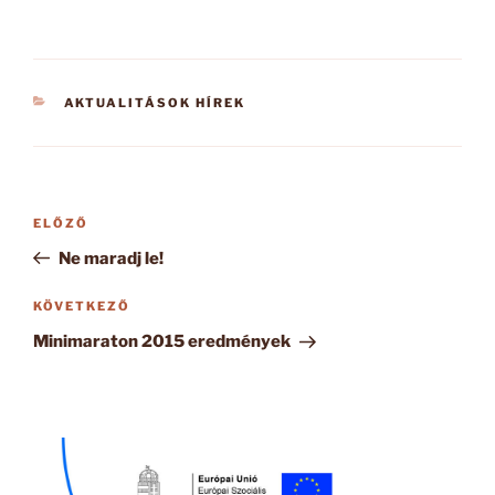
KATEGÓRIÁK
AKTUALITÁSOK HÍREK
Bejegyzés
Korábbi
ELŐZŐ
navigáció
bejegyzés
Ne maradj le!
Következő
KÖVETKEZŐ
bejegyzés
Minimaraton 2015 eredmények