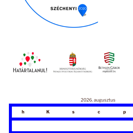
2026. augusztus
h
K
s
c
p