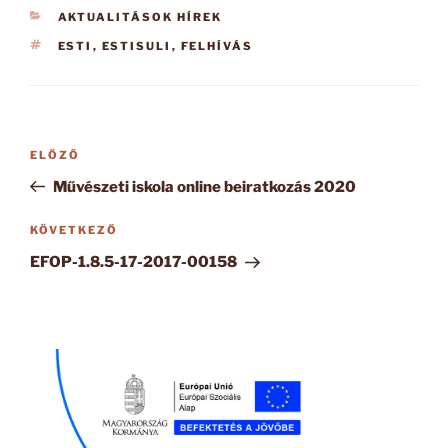
KATEGÓRIÁK
AKTUALITÁSOK HÍREK
CÍMKÉK
ESTI
,
ESTISULI
,
FELHÍVÁS
Bejegyzés
Korábbi
ELŐZŐ
navigáció
bejegyzés
Művészeti iskola online beiratkozás 2020
Következő
KÖVETKEZŐ
bejegyzés
EFOP-1.8.5-17-2017-00158