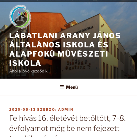
Tartalomhoz
LÁBATLANI ARANY JÁNOS
ÁLTALÁNOS ISKOLA ÉS
ALAPFOKÚ MŰVÉSZETI
ISKOLA
Ahol a jövő kezdődik…
Menü
BEKÜLDVE:
2020-05-13
SZERZŐ:
ADMIN
Felhívás 16. életévét betöltött, 7-8.
évfolyamot még be nem fejezett