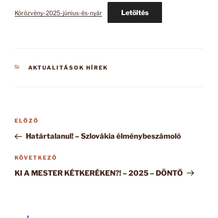
Letöltés
Körözvény-2025-június-és-nyár
KATEGÓRIÁK
AKTUALITÁSOK HÍREK
Bejegyzés
Korábbi
ELŐZŐ
navigáció
bejegyzés
Határtalanul! – Szlovákia élménybeszámoló
Következő
KÖVETKEZŐ
bejegyzés
KI A MESTER KÉTKERÉKEN?! – 2025 – DÖNTŐ