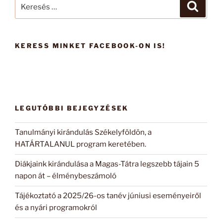
Keresés
Keresé
a
következő
kifejezésre:
KERESS MINKET FACEBOOK-ON IS!
LEGUTÓBBI BEJEGYZÉSEK
Tanulmányi kirándulás Székelyföldön, a
HATÁRTALANUL program keretében.
Diákjaink kirándulása a Magas-Tátra legszebb tájain 5
napon át – élménybeszámoló
Tájékoztató a 2025/26-os tanév júniusi eseményeiről
és a nyári programokról