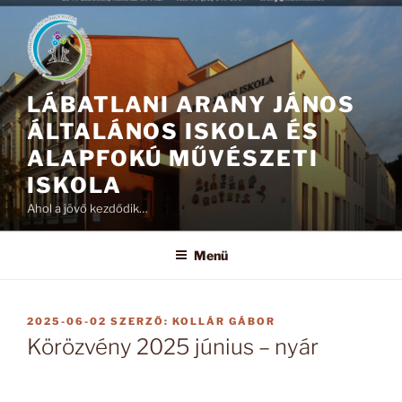
Tartalomhoz
LÁBATLANI ARANY JÁNOS
ÁLTALÁNOS ISKOLA ÉS
ALAPFOKÚ MŰVÉSZETI
ISKOLA
Ahol a jövő kezdődik…
Menü
BEKÜLDVE:
2025-06-02
SZERZŐ:
KOLLÁR GÁBOR
Körözvény 2025 június – nyár