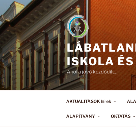
Tartalomhoz
LÁBATLAN
ISKOLA ÉS
Ahol a jövő kezdődik…
AKTUALITÁSOK hírek
AL
ALAPÍTVÁNY
OKTATÁS