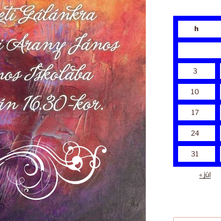
h
3
10
17
24
31
« júl