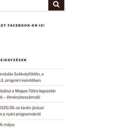
Keresés
ET FACEBOOK-ON IS!
BEJEGYZÉSEK
ándulás Székelyföldön, a
 program keretében.
ndulása a Magas-Tátra legszebb
 át – élménybeszámoló
2025/26-os tanév júniusi
s a nyári programokról
6 május