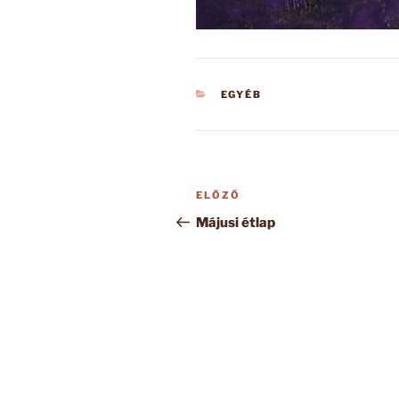
KATEGÓRIÁK
EGYÉB
Bejegyzés
Korábbi
ELŐZŐ
navigáció
bejegyzés
Májusi étlap