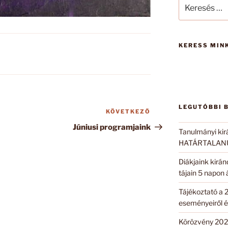
Keresés
a
következő
kifejezésre:
KERESS MINK
LEGUTÓBBI 
KÖVETKEZŐ
Következő
bejegyzés
Júniusi programjaink
Tanulmányi kir
HATÁRTALANUL
Diákjaink kirá
tájain 5 napon
Tájékoztató a 
eseményeiről é
Körözvény 202