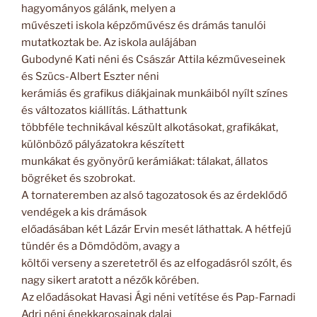
hagyományos gálánk, melyen a
művészeti iskola képzőművész és drámás tanulói
mutatkoztak be. Az iskola aulájában
Gubodyné Kati néni és Császár Attila kézműveseinek
és Szücs-Albert Eszter néni
kerámiás és grafikus diákjainak munkáiból nyílt színes
és változatos kiállítás. Láthattunk
többféle technikával készült alkotásokat, grafikákat,
különböző pályázatokra készített
munkákat és gyönyörű kerámiákat: tálakat, állatos
bögréket és szobrokat.
A tornateremben az alsó tagozatosok és az érdeklődő
vendégek a kis drámások
előadásában két Lázár Ervin mesét láthattak. A hétfejű
tündér és a Dömdödöm, avagy a
költői verseny a szeretetről és az elfogadásról szólt, és
nagy sikert aratott a nézők körében.
Az előadásokat Havasi Ági néni vetítése és Pap-Farnadi
Adri néni énekkarosainak dalai