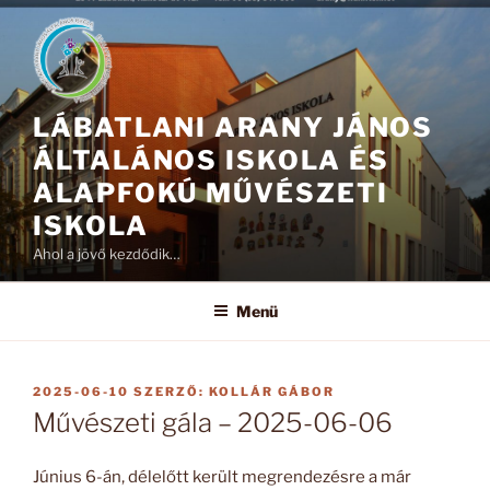
Tartalomhoz
LÁBATLANI ARANY JÁNOS
ÁLTALÁNOS ISKOLA ÉS
ALAPFOKÚ MŰVÉSZETI
ISKOLA
Ahol a jövő kezdődik…
Menü
BEKÜLDVE:
2025-06-10
SZERZŐ:
KOLLÁR GÁBOR
Művészeti gála – 2025-06-06
Június 6-án, délelőtt került megrendezésre a már