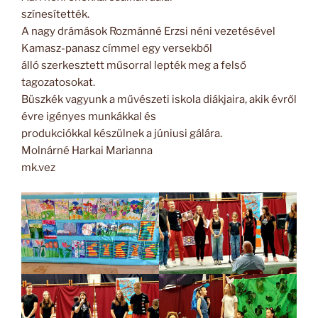
színesítették.
A nagy drámások Rozmánné Erzsi néni vezetésével
Kamasz-panasz címmel egy versekből
álló szerkesztett műsorral lepték meg a felső
tagozatosokat.
Büszkék vagyunk a művészeti iskola diákjaira, akik évről
évre igényes munkákkal és
produkciókkal készülnek a júniusi gálára.
Molnárné Harkai Marianna
mk.vez