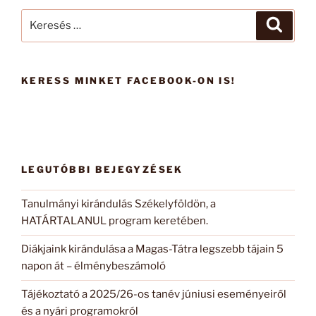
Keresés
Keresé
a
következő
kifejezésre:
KERESS MINKET FACEBOOK-ON IS!
LEGUTÓBBI BEJEGYZÉSEK
Tanulmányi kirándulás Székelyföldön, a
HATÁRTALANUL program keretében.
Diákjaink kirándulása a Magas-Tátra legszebb tájain 5
napon át – élménybeszámoló
Tájékoztató a 2025/26-os tanév júniusi eseményeiről
és a nyári programokról