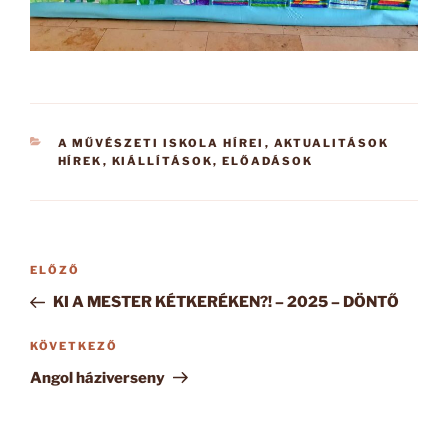
KATEGÓRIÁK
A MŰVÉSZETI ISKOLA HÍREI
,
AKTUALITÁSOK
HÍREK
,
KIÁLLÍTÁSOK, ELŐADÁSOK
Bejegyzés
Korábbi
ELŐZŐ
navigáció
bejegyzés
KI A MESTER KÉTKERÉKEN?! – 2025 – DÖNTŐ
Következő
KÖVETKEZŐ
bejegyzés
Angol háziverseny