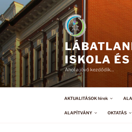
Tartalomhoz
LÁBATLAN
ISKOLA ÉS
Ahol a jövő kezdődik…
AKTUALITÁSOK hírek
AL
ALAPÍTVÁNY
OKTATÁS