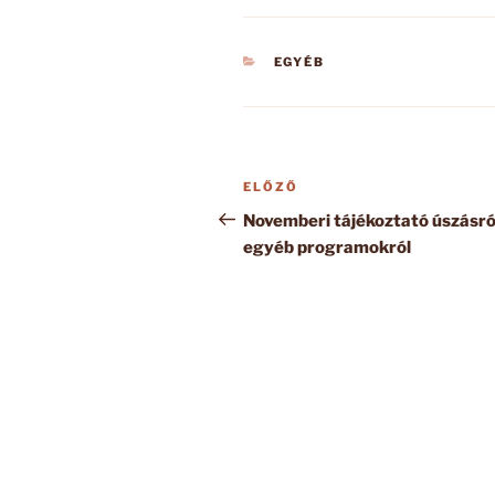
KATEGÓRIÁK
EGYÉB
Bejegyzés
Korábbi
ELŐZŐ
navigáció
bejegyzés
Novemberi tájékoztató úszásró
egyéb programokról