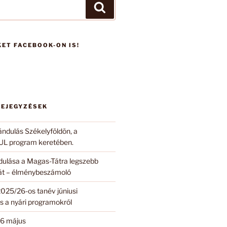
Keresés
ET FACEBOOK-ON IS!
BEJEGYZÉSEK
ándulás Székelyföldön, a
 program keretében.
ndulása a Magas-Tátra legszebb
 át – élménybeszámoló
2025/26-os tanév júniusi
s a nyári programokról
6 május