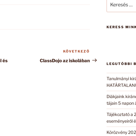
Keresés
a
következő
kifejezésre:
KERESS MINK
KÖVETKEZŐ
Következő
bejegyzés
l és
ClassDojo az iskolában
LEGUTÓBBI 
Tanulmányi kir
HATÁRTALANUL
Diákjaink kirá
tájain 5 napon
Tájékoztató a 
eseményeiről é
Körözvény 202