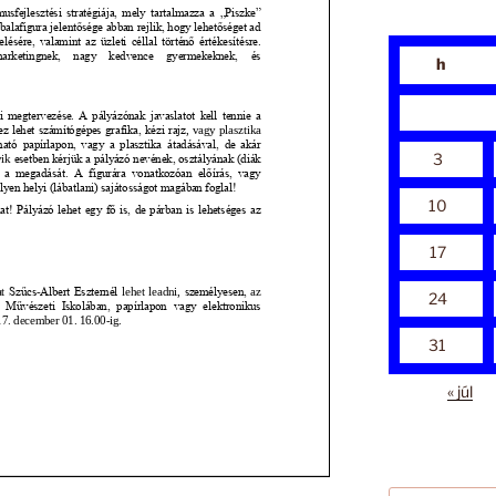
h
3
10
17
24
31
« júl