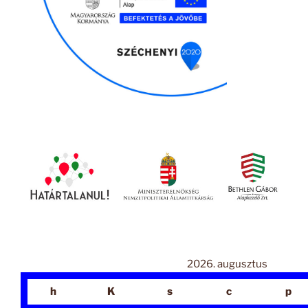
2026. augusztus
h
K
s
c
p