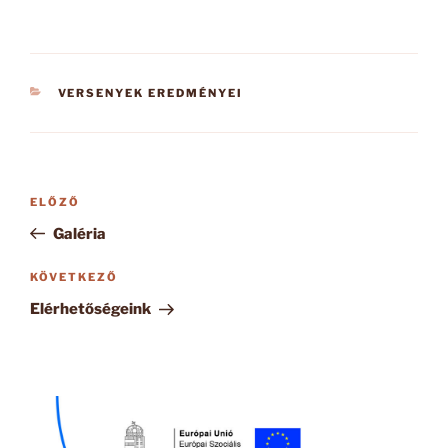
KATEGÓRIÁK
VERSENYEK EREDMÉNYEI
Bejegyzés
Korábbi
ELŐZŐ
navigáció
bejegyzés
Galéria
Következő
KÖVETKEZŐ
bejegyzés
Elérhetőségeink