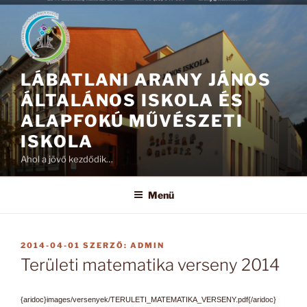
Tartalomhoz
LÁBATLANI ARANY JÁNOS
ÁLTALÁNOS ISKOLA ÉS
ALAPFOKÚ MŰVÉSZETI
ISKOLA
Ahol a jövő kezdődik…
Menü
BEKÜLDVE:
2014-04-01
SZERZŐ:
ADMIN
Területi matematika verseny 2014
{aridoc}images/versenyek/TERULETI_MATEMATIKA_VERSENY.pdf{/aridoc}