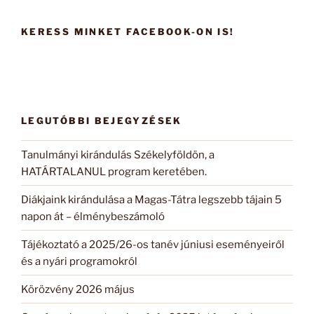
következő
kifejezésre:
KERESS MINKET FACEBOOK-ON IS!
LEGUTÓBBI BEJEGYZÉSEK
Tanulmányi kirándulás Székelyföldön, a
HATÁRTALANUL program keretében.
Diákjaink kirándulása a Magas-Tátra legszebb tájain 5
napon át – élménybeszámoló
Tájékoztató a 2025/26-os tanév júniusi eseményeiről
és a nyári programokról
Körözvény 2026 május