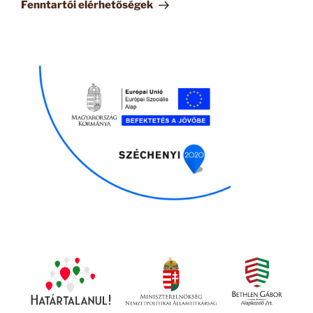
bejegyzés
Fenntartói elérhetőségek