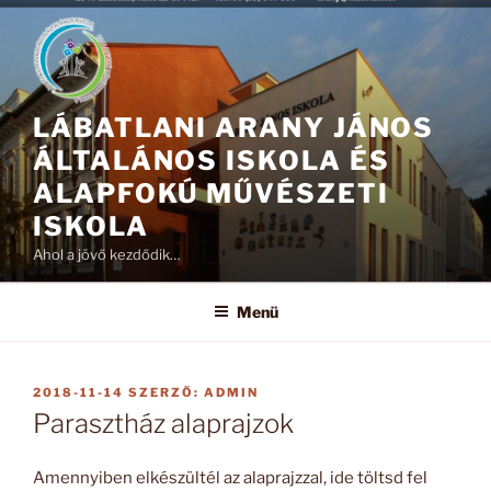
Tartalomhoz
LÁBATLANI ARANY JÁNOS
ÁLTALÁNOS ISKOLA ÉS
ALAPFOKÚ MŰVÉSZETI
ISKOLA
Ahol a jövő kezdődik…
Menü
BEKÜLDVE:
2018-11-14
SZERZŐ:
ADMIN
Parasztház alaprajzok
Amennyiben elkészültél az alaprajzzal, ide töltsd fel