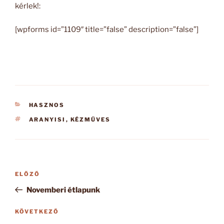
kérlek!:
[wpforms id=”1109″ title=”false” description=”false”]
KATEGÓRIÁK
HASZNOS
CÍMKÉK
ARANYISI
,
KÉZMŰVES
Bejegyzés
Korábbi
ELŐZŐ
navigáció
bejegyzés
Novemberi étlapunk
Következő
KÖVETKEZŐ