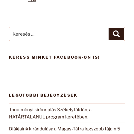
Keresés
Keresé
a
következő
kifejezésre:
KERESS MINKET FACEBOOK-ON IS!
LEGUTÓBBI BEJEGYZÉSEK
Tanulmányi kirándulás Székelyföldön, a
HATÁRTALANUL program keretében.
Diákjaink kirándulása a Magas-Tátra legszebb tájain 5