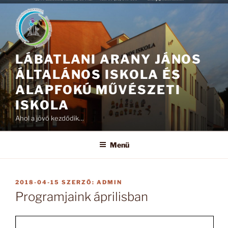
Tartalomhoz
LÁBATLANI ARANY JÁNOS
ÁLTALÁNOS ISKOLA ÉS
ALAPFOKÚ MŰVÉSZETI
ISKOLA
Ahol a jövő kezdődik…
Menü
BEKÜLDVE:
2018-04-15
SZERZŐ:
ADMIN
Programjaink áprilisban