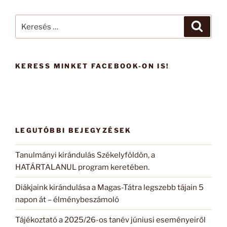
Keresés
Keresé
a
következő
kifejezésre:
KERESS MINKET FACEBOOK-ON IS!
LEGUTÓBBI BEJEGYZÉSEK
Tanulmányi kirándulás Székelyföldön, a
HATÁRTALANUL program keretében.
Diákjaink kirándulása a Magas-Tátra legszebb tájain 5
napon át – élménybeszámoló
Tájékoztató a 2025/26-os tanév júniusi eseményeiről