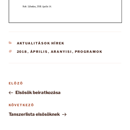
KATEGÓRIÁK
AKTUALITÁSOK HÍREK
CÍMKÉK
2018
,
ÁPRILIS
,
ARANYISI
,
PROGRAMOK
Bejegyzés
Korábbi
ELŐZŐ
navigáció
bejegyzés
Elsősök beiratkozása
Következő
KÖVETKEZŐ
bejegyzés
Tanszerlista elsősöknek