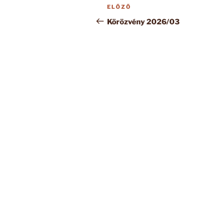
Bejegyzés
Korábbi
ELŐZŐ
navigáció
bejegyzés
Körözvény 2026/03