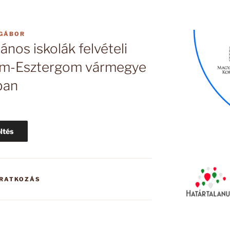
 GÁBOR
ános iskolák felvételi
om-Esztergom vármegye
ban
ltés
IRATKOZÁS