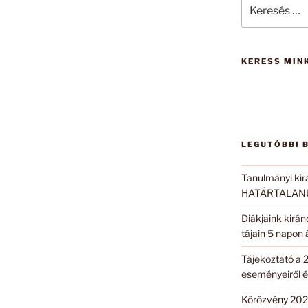
Keresés
a
következő
kifejezésre:
KERESS MINK
LEGUTÓBBI 
Tanulmányi kir
HATÁRTALANUL
Diákjaink kirá
tájain 5 napon
Tájékoztató a 
eseményeiről é
Körözvény 202