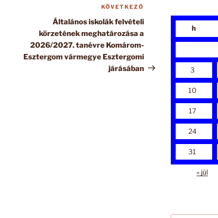
KÖVETKEZŐ
Következő
bejegyzés
Általános iskolák felvételi
h
körzetének meghatározása a
2026/2027. tanévre Komárom-
Esztergom vármegye Esztergomi
járásában
3
10
17
24
31
« júl