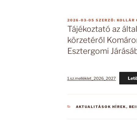
BEKÜLDVE:
2026-03-05
SZERZŐ:
KOLLÁR
Tájékoztató az által
körzetéről Komár
Esztergomi Járásá
Letö
1.sz.melléklet_2026_2027
KATEGÓRIÁK
AKTUALITÁSOK HÍREK
,
BE