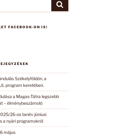
Keresés
ET FACEBOOK-ON IS!
BEJEGYZÉSEK
ándulás Székelyföldön, a
 program keretében.
ndulása a Magas-Tátra legszebb
 át – élménybeszámoló
2025/26-os tanév júniusi
s a nyári programokról
6 május