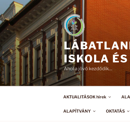
Tartalomhoz
LÁBATLAN
ISKOLA ÉS
Ahol a jövő kezdődik…
AKTUALITÁSOK hírek
AL
ALAPÍTVÁNY
OKTATÁS