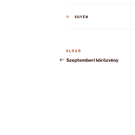
KATEGÓRIÁK
EGYÉB
Bejegyzés
Korábbi
ELŐZŐ
navigáció
bejegyzés
Szeptemberi körözvény