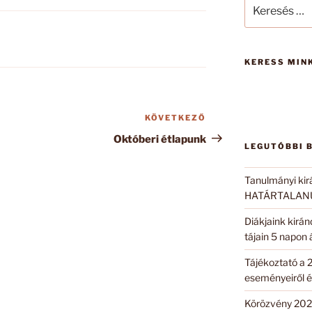
Keresés
a
következő
kifejezésre:
KERESS MINK
KÖVETKEZŐ
Következő
bejegyzés
Októberi étlapunk
LEGUTÓBBI 
Tanulmányi kir
HATÁRTALANUL
Diákjaink kirá
tájain 5 napon
Tájékoztató a 
eseményeiről é
Körözvény 202