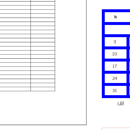
h
3
10
17
24
31
« júl