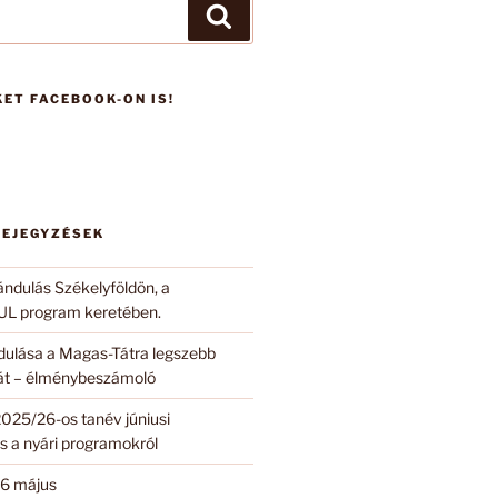
Keresés
ET FACEBOOK-ON IS!
BEJEGYZÉSEK
ándulás Székelyföldön, a
 program keretében.
ndulása a Magas-Tátra legszebb
 át – élménybeszámoló
2025/26-os tanév júniusi
s a nyári programokról
6 május