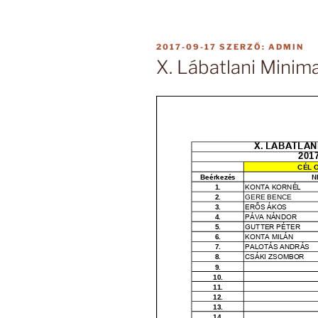
BEKÜLDVE:
2017-09-17
SZERZŐ:
ADMIN
X. Lábatlani Mini