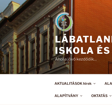
Tartalomhoz
LÁBATLAN
ISKOLA ÉS
Ahol a jövő kezdődik…
AKTUALITÁSOK hírek
AL
ALAPÍTVÁNY
OKTATÁS