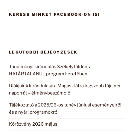
következő
kifejezésre:
KERESS MINKET FACEBOOK-ON IS!
LEGUTÓBBI BEJEGYZÉSEK
Tanulmányi kirándulás Székelyföldön, a
HATÁRTALANUL program keretében.
Diákjaink kirándulása a Magas-Tátra legszebb tájain 5
napon át – élménybeszámoló
Tájékoztató a 2025/26-os tanév júniusi eseményeiről
és a nyári programokról
Körözvény 2026 május