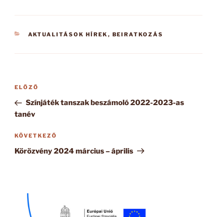
KATEGÓRIÁK
AKTUALITÁSOK HÍREK
,
BEIRATKOZÁS
Bejegyzés
Korábbi
ELŐZŐ
navigáció
bejegyzés
Színjáték tanszak beszámoló 2022-2023-as
tanév
Következő
KÖVETKEZŐ
bejegyzés
Körözvény 2024 március – április