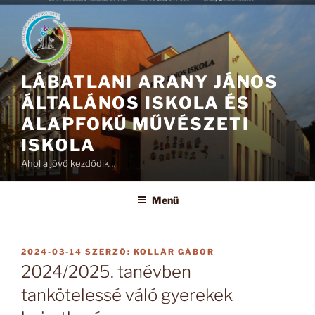
Tartalomhoz
LÁBATLANI ARANY JÁNOS
ÁLTALÁNOS ISKOLA ÉS
ALAPFOKÚ MŰVÉSZETI
ISKOLA
Ahol a jövő kezdődik…
Menü
BEKÜLDVE:
2024-03-14
SZERZŐ:
KOLLÁR GÁBOR
2024/2025. tanévben
tankötelessé váló gyerekek