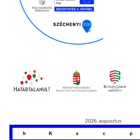
2026. augusztus
h
K
s
c
p