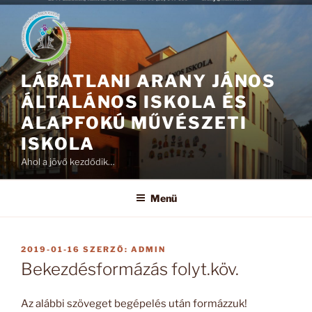
Tartalomhoz
LÁBATLANI ARANY JÁNOS
ÁLTALÁNOS ISKOLA ÉS
ALAPFOKÚ MŰVÉSZETI
ISKOLA
Ahol a jövő kezdődik…
Menü
BEKÜLDVE:
2019-01-16
SZERZŐ:
ADMIN
Bekezdésformázás folyt.köv.
Az alábbi szöveget begépelés után formázzuk!