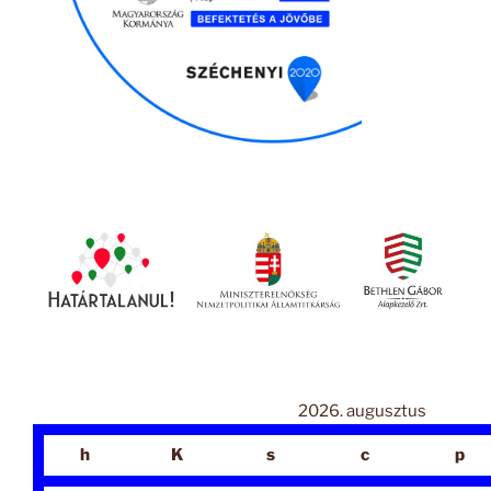
2026. augusztus
h
K
s
c
p