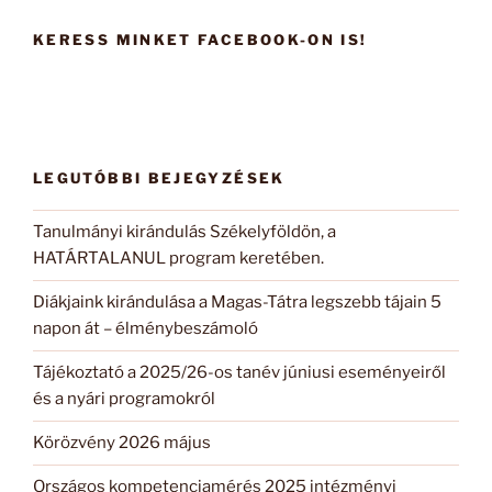
kifejezésre:
KERESS MINKET FACEBOOK-ON IS!
LEGUTÓBBI BEJEGYZÉSEK
Tanulmányi kirándulás Székelyföldön, a
HATÁRTALANUL program keretében.
Diákjaink kirándulása a Magas-Tátra legszebb tájain 5
napon át – élménybeszámoló
Tájékoztató a 2025/26-os tanév júniusi eseményeiről
és a nyári programokról
Körözvény 2026 május
Országos kompetenciamérés 2025 intézményi