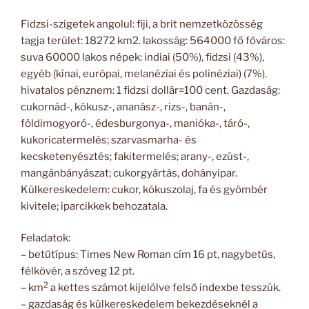
Fidzsi-szigetek angolul: fiji, a brit nemzetközösség
tagja terület: 18272 km2. lakosság: 564000 fő főváros:
suva 60000 lakos népek: indiai (50%), fidzsi (43%),
egyéb (kínai, európai, melanéziai és polinéziai) (7%).
hivatalos pénznem: 1 fidzsi dollár=100 cent. Gazdaság:
cukornád-, kókusz-, ananász-, rizs-, banán-,
földimogyoró-, édesburgonya-, manióka-, táró-,
kukoricatermelés; szarvasmarha- és
kecsketenyésztés; fakitermelés; arany-, ezüst-,
mangánbányászat; cukorgyártás, dohányipar.
Külkereskedelem: cukor, kókuszolaj, fa és gyömbér
kivitele; iparcikkek behozatala.
Feladatok:
– betűtípus: Times New Roman cím 16 pt, nagybetűs,
félkövér, a szöveg 12 pt.
2
– km
a kettes számot kijelölve felső indexbe tesszük.
– gazdaság és külkereskedelem bekezdéseknél a