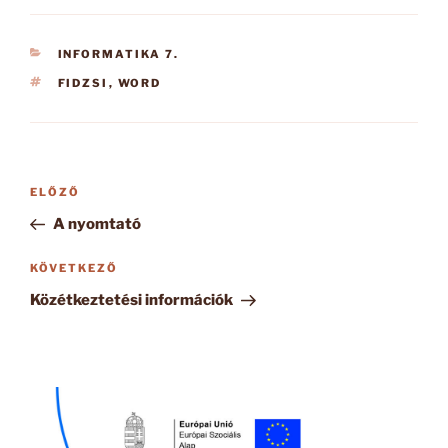
KATEGÓRIÁK
INFORMATIKA 7.
CÍMKÉK
FIDZSI
,
WORD
Bejegyzés
Korábbi
ELŐZŐ
navigáció
bejegyzés
A nyomtató
Következő
KÖVETKEZŐ
bejegyzés
Közétkeztetési információk