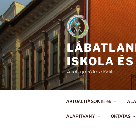
Tartalomhoz
LÁBATLAN
ISKOLA ÉS
Ahol a jövő kezdődik…
AKTUALITÁSOK hírek
AL
ALAPÍTVÁNY
OKTATÁS