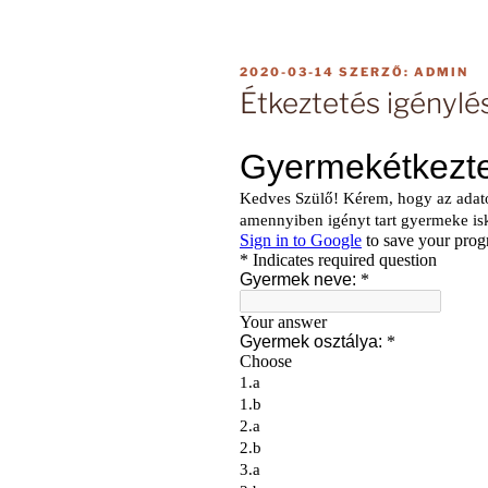
BEKÜLDVE:
2020-03-14
SZERZŐ:
ADMIN
Étkeztetés igénylé