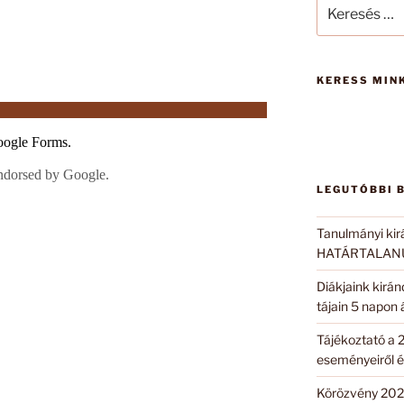
Keresés
a
következő
kifejezésre:
KERESS MINK
LEGUTÓBBI 
Tanulmányi kir
HATÁRTALANUL
Diákjaink kirá
tájain 5 napon
Tájékoztató a 
eseményeiről é
Körözvény 202