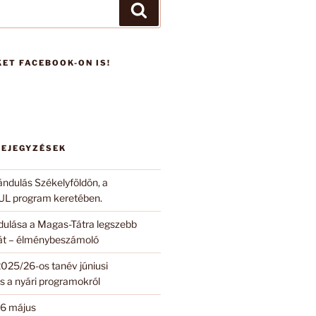
Keresés
ET FACEBOOK-ON IS!
BEJEGYZÉSEK
ándulás Székelyföldön, a
 program keretében.
ndulása a Magas-Tátra legszebb
 át – élménybeszámoló
2025/26-os tanév júniusi
s a nyári programokról
6 május