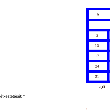
h
3
10
17
24
31
« júl