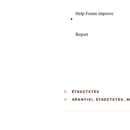
KATEGÓRIÁK
ÉTKEZTETÉS
CÍMKÉK
ARANYISI
,
ÉTKEZTETÉS
,
K