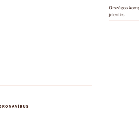
Országos komp
jelentés
ORONAVÍRUS