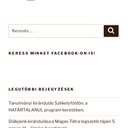
Keresés
Keresé
a
következő
kifejezésre:
KERESS MINKET FACEBOOK-ON IS!
LEGUTÓBBI BEJEGYZÉSEK
Tanulmányi kirándulás Székelyföldön, a
HATÁRTALANUL program keretében.
Diákjaink kirándulása a Magas-Tátra legszebb tájain 5