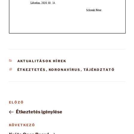
KATEGÓRIÁK
AKTUALITÁSOK HÍREK
CÍMKÉK
ÉTKEZTETÉS
,
KORONAVÍRUS
,
TÁJÉKOZTATÓ
Bejegyzés
Korábbi
ELŐZŐ
navigáció
bejegyzés
Étkeztetés igénylése
Következő
KÖVETKEZŐ
bejegyzés