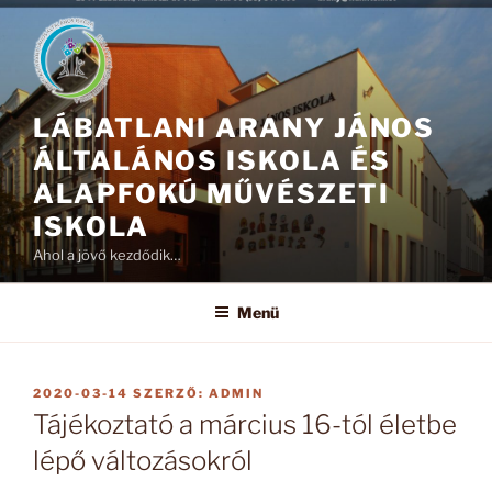
Tartalomhoz
LÁBATLANI ARANY JÁNOS
ÁLTALÁNOS ISKOLA ÉS
ALAPFOKÚ MŰVÉSZETI
ISKOLA
Ahol a jövő kezdődik…
Menü
BEKÜLDVE:
2020-03-14
SZERZŐ:
ADMIN
Tájékoztató a március 16-tól életbe
lépő változásokról