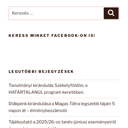
Keresés
Keresé
a
következő
kifejezésre:
KERESS MINKET FACEBOOK-ON IS!
LEGUTÓBBI BEJEGYZÉSEK
Tanulmányi kirándulás Székelyföldön, a
HATÁRTALANUL program keretében.
Diákjaink kirándulása a Magas-Tátra legszebb tájain 5
napon át – élménybeszámoló
Tájékoztató a 2025/26-os tanév júniusi eseményeiről