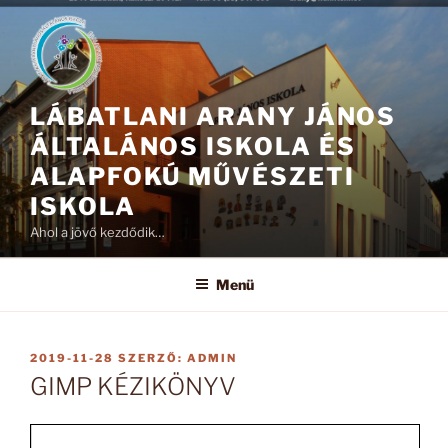
Tartalomhoz
LÁBATLANI ARANY JÁNOS
ÁLTALÁNOS ISKOLA ÉS
ALAPFOKÚ MŰVÉSZETI
ISKOLA
Ahol a jövő kezdődik…
Menü
BEKÜLDVE:
2019-11-28
SZERZŐ:
ADMIN
GIMP KÉZIKÖNYV