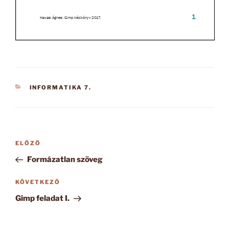
KATEGÓRIÁK
INFORMATIKA 7.
Bejegyzés
Korábbi
ELŐZŐ
navigáció
bejegyzés
Formázatlan szöveg
Következő
KÖVETKEZŐ
bejegyzés
Gimp feladat I.